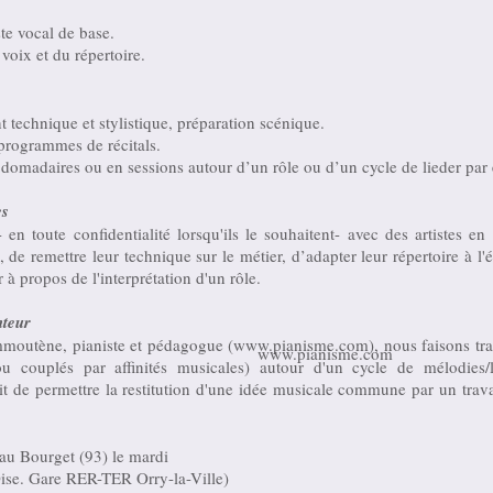
te vocal de base.
 voix et du répertoire.
technique et stylistique, préparation scénique.
programmes de récitals.
domadaires ou en sessions autour d’un rôle ou d’un cycle de lieder par
es
- en toute confidentialité lorsqu'ils le souhaitent- avec des artistes en
 de remettre leur technique sur le métier, d’adapter leur répertoire à l'
 à propos de l'interprétation d'un rôle.
nteur
outène, pianiste et pédagogue (
www.pianisme.com
), nous faisons tr
www.pianisme.com
ou couplés par affinités musicales) autour d'un cycle de mélodies/
git de permettre la restitution d'une idée musicale commune par un trava
 au Bourget (93) le mardi
ise. Gare RER-TER Orry-la-Ville)